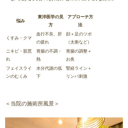
東洋医学の見
アプローチ方
悩み
方
法
血行不良、肝
顔＋足のツボ
くすみ・クマ
の疲れ
（太衝など）
ニキビ・肌荒
胃腸の不調・
胃腸の調整＋
れ
熱
お灸
フェイスライ
水分代謝の低
腎経ライン＋
ンのむくみ
下
リンパ刺激
＜当院の施術所風景＞