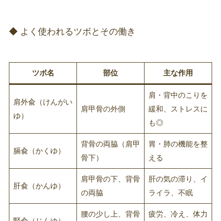
◆ よく使われるツボとその働き
ツボ名
部位
主な作用
肩・背中のこりを
肩外兪（けんがい
肩甲骨の外側
緩和、ストレスに
ゆ）
も◎
背骨の両脇（肩甲
胃・肺の機能を整
膈兪（かくゆ）
骨下）
える
肩甲骨の下、背骨
肝の気の滞り、イ
肝兪（かんゆ）
の両脇
ライラ、不眠
腰の少し上、背骨
疲労、冷え、体力
腎兪（じんゆ）