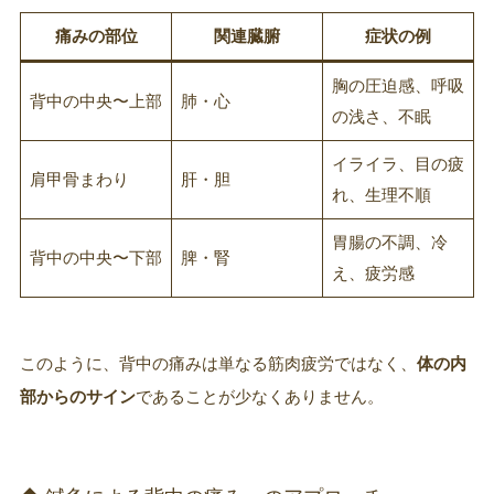
痛みの部位
関連臓腑
症状の例
胸の圧迫感、呼吸
背中の中央〜上部
肺・心
の浅さ、不眠
イライラ、目の疲
肩甲骨まわり
肝・胆
れ、生理不順
胃腸の不調、冷
背中の中央〜下部
脾・腎
え、疲労感
このように、背中の痛みは単なる筋肉疲労ではなく、
体の内
部からのサイン
であることが少なくありません。