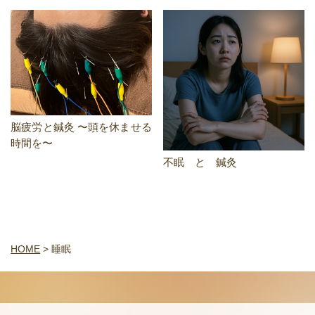
脳疲労と鍼灸 〜頭を休ませる
時間を〜
不眠 と 鍼灸
HOME
>
睡眠