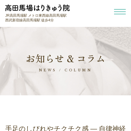
JR高田馬場駅 メトロ東西線高田馬場駅
西武新宿線高田馬場駅 徒歩4分
お知らせ & コラム
NEWS / COLUMN
手足のしびれやチクチク感 ― 自律神経