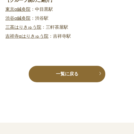
【
グループ院のご紹介
】
東京α鍼灸院
：中目黒駅
渋谷α鍼灸院
：渋谷駅
三茶はりきゅう院
：三軒茶屋駅
吉祥寺αはりきゅう院
：吉祥寺駅
一覧に戻る