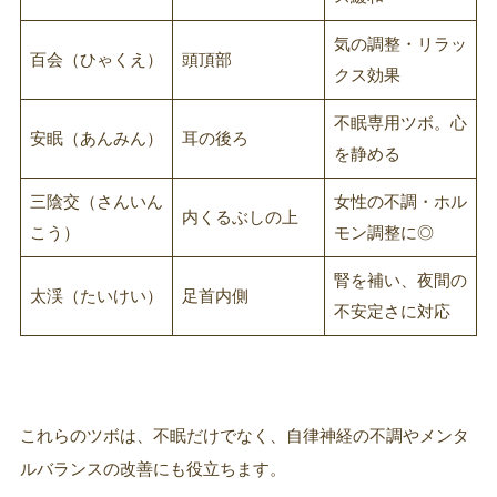
気の調整・リラッ
百会（ひゃくえ）
頭頂部
クス効果
不眠専用ツボ。心
安眠（あんみん）
耳の後ろ
を静める
三陰交（さんいん
女性の不調・ホル
内くるぶしの上
こう）
モン調整に◎
腎を補い、夜間の
太渓（たいけい）
足首内側
不安定さに対応
これらのツボは、不眠だけでなく、自律神経の不調やメンタ
ルバランスの改善にも役立ちます。