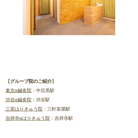
【
グループ院のご紹介
】
東京α鍼灸院
：中目黒駅
渋谷α鍼灸院
：渋谷駅
三茶はりきゅう院
：三軒茶屋駅
吉祥寺αはりきゅう院
：吉祥寺駅