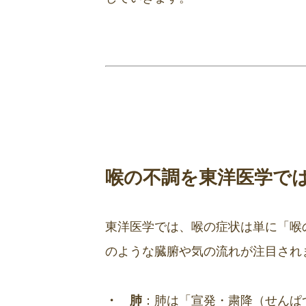
喉の不調を東洋医学で
東洋医学では、喉の症状は単に「喉
のような臓腑や気の流れが注目され
・ 肺
：肺は「宣発・粛降（せんぱ