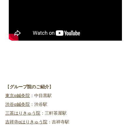
【
グループ院のご紹介
】
東京α鍼灸院
：中目黒駅
渋谷α鍼灸院
：渋谷駅
三茶はりきゅう院
：三軒茶屋駅
吉祥寺αはりきゅう院
：吉祥寺駅